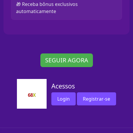
🎁 Receba bônus exclusivos
automaticamente
SEGUIR AGORA
Acessos
Login
Registrar-se