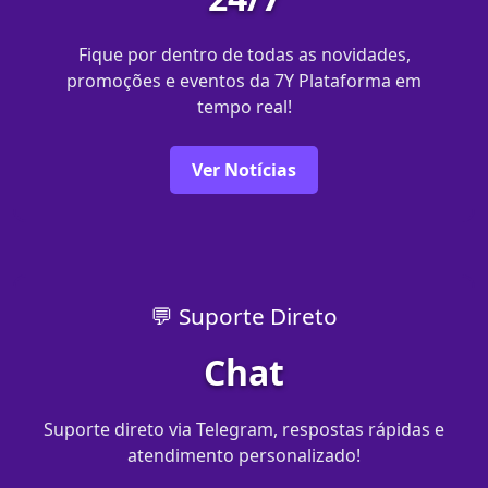
Fique por dentro de todas as novidades,
promoções e eventos da 7Y Plataforma em
tempo real!
Ver Notícias
💬 Suporte Direto
Chat
Suporte direto via Telegram, respostas rápidas e
atendimento personalizado!