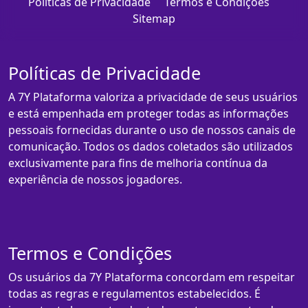
Políticas de Privacidade
Termos e Condições
Sitemap
Políticas de Privacidade
A 7Y Plataforma valoriza a privacidade de seus usuários
e está empenhada em proteger todas as informações
pessoais fornecidas durante o uso de nossos canais de
comunicação. Todos os dados coletados são utilizados
exclusivamente para fins de melhoria contínua da
experiência de nossos jogadores.
Termos e Condições
Os usuários da 7Y Plataforma concordam em respeitar
todas as regras e regulamentos estabelecidos. É