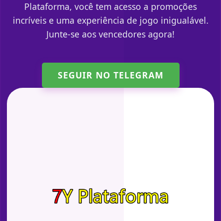
Plataforma, você tem acesso a promoções
incríveis e uma experiência de jogo inigualável.
Junte-se aos vencedores agora!
SEGUIR NO TELEGRAM