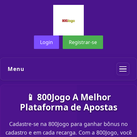
Login
Registrar-se
Menu
📱 800Jogo A Melhor
Plataforma de Apostas
Cadastre-se na 800Jogo para ganhar bônus no
cadastro e em cada recarga. Com a 800Jogo, você