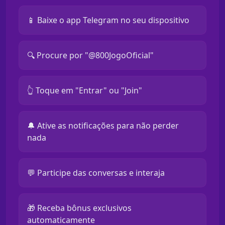
📱 Baixe o app Telegram no seu dispositivo
🔍 Procure por "@800JogoOficial"
👆 Toque em "Entrar" ou "Join"
🔔 Ative as notificações para não perder
nada
💬 Participe das conversas e interaja
🎁 Receba bônus exclusivos
automaticamente