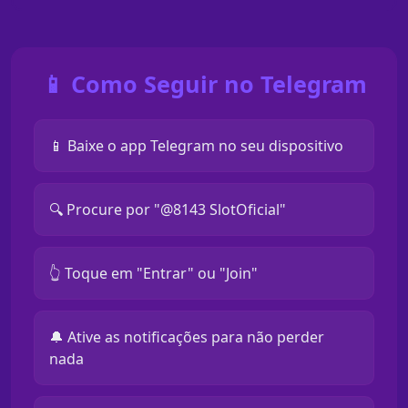
📱 Como Seguir no Telegram
📱 Baixe o app Telegram no seu dispositivo
🔍 Procure por "@8143 SlotOficial"
👆 Toque em "Entrar" ou "Join"
🔔 Ative as notificações para não perder
nada