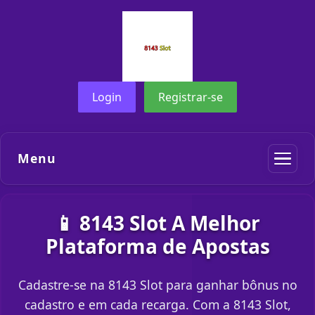
Login
Registrar-se
Menu
📱 8143 Slot A Melhor
Plataforma de Apostas
Cadastre-se na 8143 Slot para ganhar bônus no
cadastro e em cada recarga. Com a 8143 Slot,