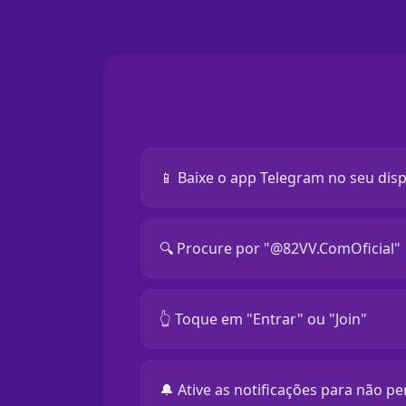
📱 Baixe o app Telegram no seu disp
🔍 Procure por "@82VV.ComOficial"
👆 Toque em "Entrar" ou "Join"
🔔 Ative as notificações para não p