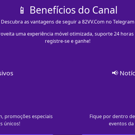
📱 Benefícios do Canal
Descubra as vantagens de seguir a 82VV.Com no Telegram
oveita uma experiência móvel otimizada, suporte 24 hora
registre-se e ganhe!
sivos
📢 Notí
m, promoções especiais
Fique por dentro d
s únicos!
eventos da