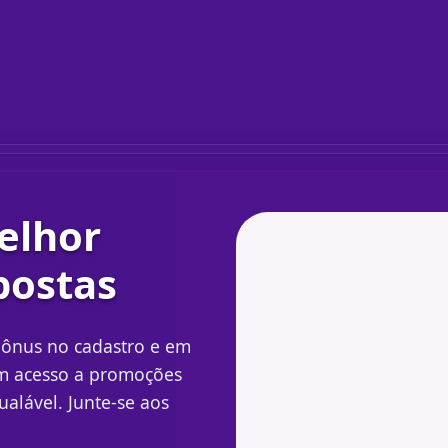
elhor
postas
bônus no cadastro e em
em acesso a promoções
ualável. Junte-se aos