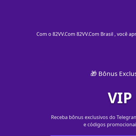
Com o 82VV.Com 82VV.Com Brasil , você apr
🎁 Bônus Exclu
VIP
Receba bônus exclusivos do Telegra
e códigos promocionai