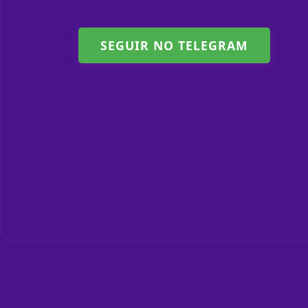
SEGUIR NO TELEGRAM