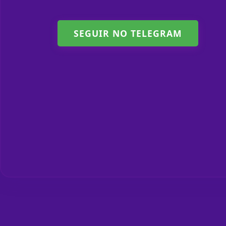
SEGUIR NO TELEGRAM