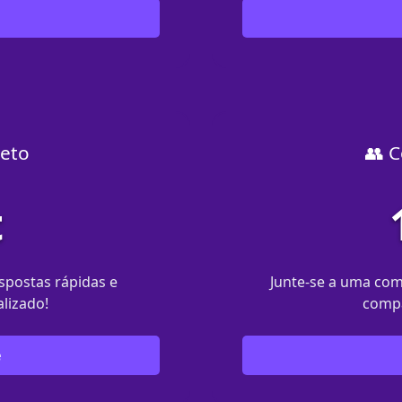
reto
👥 
t
espostas rápidas e
Junte-se a uma com
lizado!
compa
e