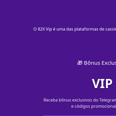
O 82X Vip é uma das plataformas de cassi
🎁 Bônus Exclu
VIP
Receba bônus exclusivos do Telegra
e códigos promocionai