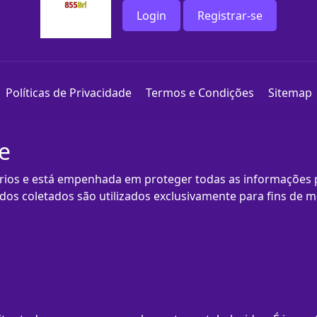
Login
Registrar-se
Políticas de Privacidade
Termos e Condições
Sitemap
de
uários e está empenhada em proteger todas as informações 
os coletados são utilizados exclusivamente para fins de m