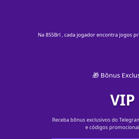
Na 855Brl , cada jogador encontra jogos 
🎁 Bônus Exclu
VIP
Receba bônus exclusivos do Telegra
e códigos promocionai