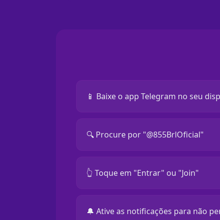
📱 Baixe o app Telegram no seu disp
🔍 Procure por "@855BrlOficial"
👆 Toque em "Entrar" ou "Join"
🔔 Ative as notificações para não p