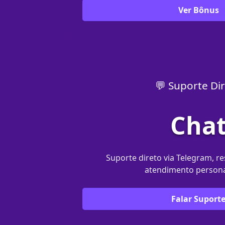
Ver Bônus
💬 Suporte Di
Cha
Suporte direto via Telegram, r
atendimento persona
Falar Suport