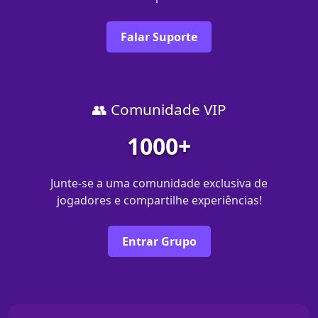
Falar Suporte
👥 Comunidade VIP
1000+
Junte-se a uma comunidade exclusiva de
jogadores e compartilhe experiências!
Entrar Grupo