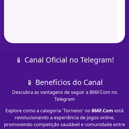
📱 Canal Oficial no Telegram!
📱 Benefícios do Canal
Descubra as vantagens de seguir a 866F.Com no
Telegram
Explore como a categoria 'Torneios' no
866F.Com
está
revolucionando a experiência de jogos online,
promovendo competição saudável e comunidade entre