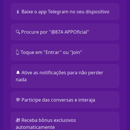
📱 Baixe o app Telegram no seu dispositivo
🔍 Procure por "@87A APPOficial"
👆 Toque em "Entrar" ou "Join"
🔔 Ative as notificações para não perder
nada
💬 Participe das conversas e interaja
🎁 Receba bônus exclusivos
automaticamente