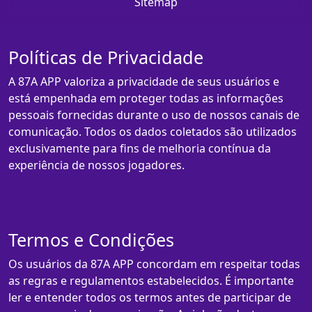
Sitemap
Políticas de Privacidade
A 87A APP valoriza a privacidade de seus usuários e
está empenhada em proteger todas as informações
pessoais fornecidas durante o uso de nossos canais de
comunicação. Todos os dados coletados são utilizados
exclusivamente para fins de melhoria contínua da
experiência de nossos jogadores.
Termos e Condições
Os usuários da 87A APP concordam em respeitar todas
as regras e regulamentos estabelecidos. É importante
ler e entender todos os termos antes de participar de