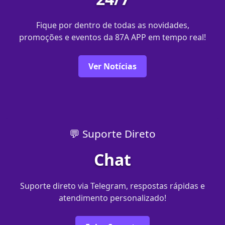
Fique por dentro de todas as novidades,
promoções e eventos da 87A APP em tempo real!
Ver Notícias
💬 Suporte Direto
Chat
Suporte direto via Telegram, respostas rápidas e
atendimento personalizado!