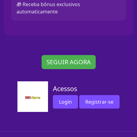
🎁 Receba bônus exclusivos
automaticamente
SEGUIR AGORA
Acessos
Login
Registrar-se