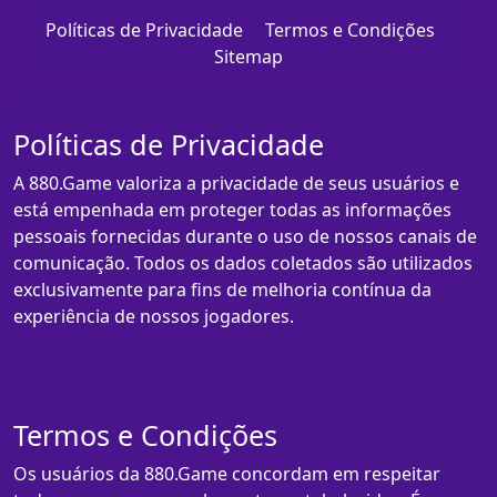
Políticas de Privacidade
Termos e Condições
Sitemap
Políticas de Privacidade
A 880.Game valoriza a privacidade de seus usuários e
está empenhada em proteger todas as informações
pessoais fornecidas durante o uso de nossos canais de
comunicação. Todos os dados coletados são utilizados
exclusivamente para fins de melhoria contínua da
experiência de nossos jogadores.
Termos e Condições
Os usuários da 880.Game concordam em respeitar