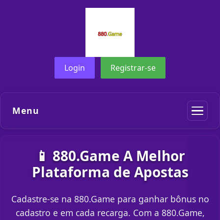
Login
Registrar-se
Menu
📱 880.Game A Melhor
Plataforma de Apostas
Cadastre-se na 880.Game para ganhar bônus no
cadastro e em cada recarga. Com a 880.Game,