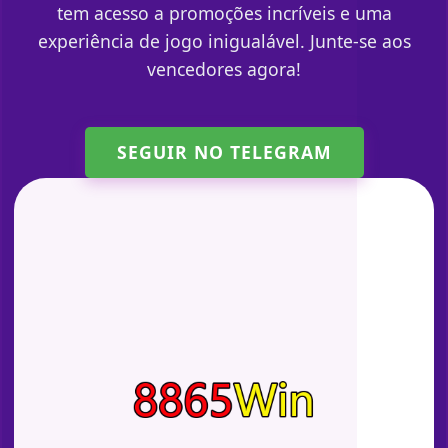
tem acesso a promoções incríveis e uma
experiência de jogo inigualável. Junte-se aos
vencedores agora!
SEGUIR NO TELEGRAM