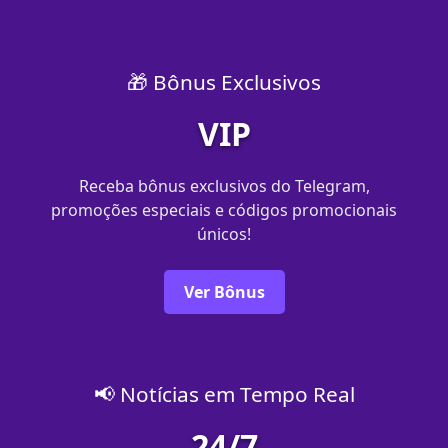
🎁 Bônus Exclusivos
VIP
Receba bônus exclusivos do Telegram,
promoções especiais e códigos promocionais
únicos!
Ver Bônus
📢 Notícias em Tempo Real
24/7