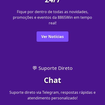
Fique por dentro de todas as novidades,
promoções e eventos da 8865Win em tempo
real!
Ver Notícias
💬 Suporte Direto
Chat
Suporte direto via Telegram, respostas rápidas e
atendimento personalizado!