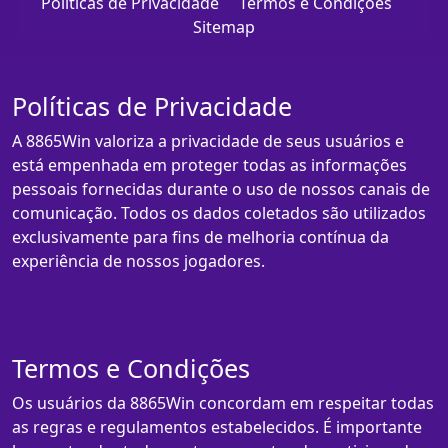
Políticas de Privacidade
Termos e Condições
Sitemap
Políticas de Privacidade
A 8865Win valoriza a privacidade de seus usuários e
está empenhada em proteger todas as informações
pessoais fornecidas durante o uso de nossos canais de
comunicação. Todos os dados coletados são utilizados
exclusivamente para fins de melhoria contínua da
experiência de nossos jogadores.
Termos e Condições
Os usuários da 8865Win concordam em respeitar todas
as regras e regulamentos estabelecidos. É importante