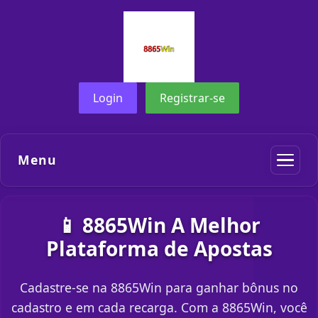
Login
Registrar-se
Menu
📱 8865Win A Melhor
Plataforma de Apostas
Cadastre-se na 8865Win para ganhar bônus no
cadastro e em cada recarga. Com a 8865Win, você