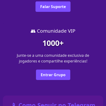
Falar Suporte
👥 Comunidade VIP
1000+
Junte-se a uma comunidade exclusiva de
jogadores e compartilhe experiências!
Entrar Grupo
📱 Como Seguir no Telegram