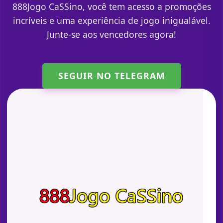
888Jogo CaSSino, você tem acesso a promoções
incríveis e uma experiência de jogo inigualável.
Junte-se aos vencedores agora!
SEGUIR NO TELEGRAM