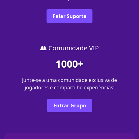
Falar Suporte
👥 Comunidade VIP
1000+
Junte-se a uma comunidade exclusiva de
jogadores e compartilhe experiências!
Entrar Grupo